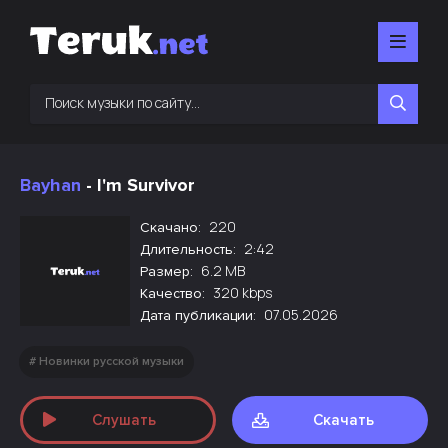
Bayhan
- I'm Survivor
220
Скачано:
2:42
Длительность:
6.2 MB
Размер:
320 kbps
Качество:
07.05.2026
Дата публикации:
Новинки русской музыки
Слушать
Скачать