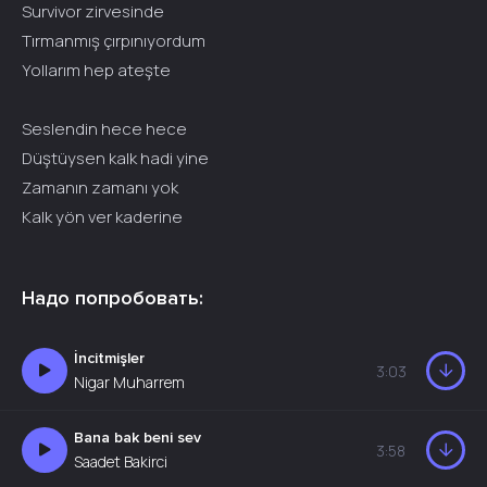
Survivor zirvesinde
Tırmanmış çırpınıyordum
Yollarım hep ateşte
Seslendin hece hece
Düştüysen kalk hadi yine
Zamanın zamanı yok
Kalk yön ver kaderine
Надо попробовать:
İncitmişler
3:03
Nigar Muharrem
Bana bak beni sev
3:58
Saadet Bakirci