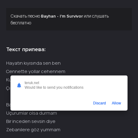
Скачать песню
или слушать
Bayhan - I'm Survivor
бесплатно
Текст припева:
Hayatın kıyısında sen ben
Cennette yollar cehennem
Kurtlar sofrasına hasret
teruk.net
Çıkmalıyız her labirentten
Would like to send you notifications
Discard
Allow
Bana bakma ben uslanmam
Uçurumlar olsa durmam
Bir inceden sevsin diye
Zebanilere göz yummam