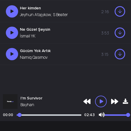
Her kimden
2:16
Jeyhun Atajykow, S Beater
Ne Güzel Şeysin
3:53
İsmail YK
Gücüm Yok Artık
3:15
Namiq Qasımov
I'm Survivor
Bayhan
00:00
02:43