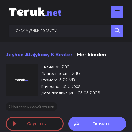
Jeyhun Atajykow, S Beater
- Her kimden
209
Скачано:
2:16
Длительность:
5.22 MB
Размер:
320 kbps
Качество:
05.05.2026
Дата публикации:
Новинки русской музыки
Слушать
Скачать