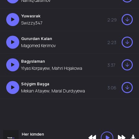
Namiq Qasımov
Yuwasrak
2:29
Swizzy347
Gururdan Kalan
2:23
Magomed Kerimov
Bagyslaman
3:37
Ylyas Korpayew, Mahri Hojakowa
Söýgim Başga
3:06
Mekan Atayew, Maral Durdyyewa
Her kimden