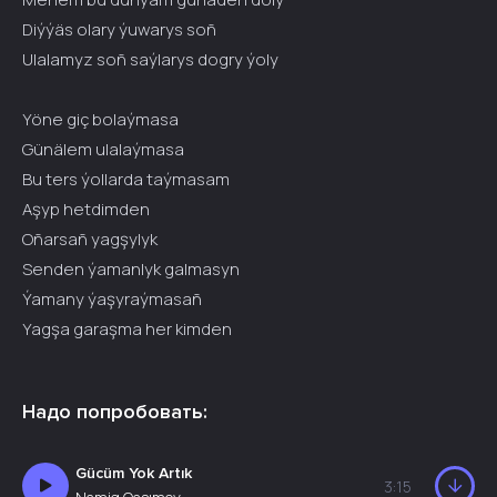
Diýýäs olary ýuwarys soñ
Ulalamyz soñ saýlarys dogry ýoly
Yöne giç bolaýmasa
Günälem ulalaýmasa
Bu ters ýollarda taýmasam
Aşyp hetdimden
Oñarsañ yagşylyk
Senden ýamanlyk galmasyn
Ýamany ýaşyraýmasañ
Yagşa garaşma her kimden
Надо попробовать:
Gücüm Yok Artık
3:15