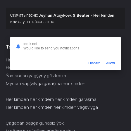
Скачать песню
Jeyhun Atajykow, S Beater - Her kimden
или слушать бесплатно
teruk.net
Текст припева:
Would like to send you notifications
Halal iýip açlykdan ölmedim
Discard
Allow
Haram iýip doýanam hiç görmedim
Ýamandan yagşyny gözledim
Mydam yagşylyga garaşma her kimden
Her kimden her kimdem her kimden garaşma
Her kimden her kimden her kimden yagşylyga
Çagadan başga günäsiz ýok
Meñem bu dünÿäm günäden doly