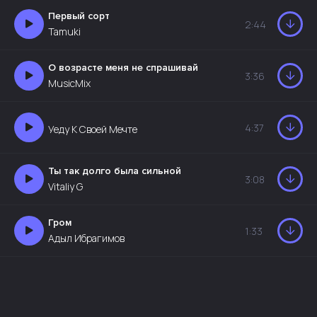
Первый сорт
2:44
Tamuki
О возрасте меня не спрашивай
3:36
MusicMix
4:37
Уеду К Своей Мечте
Ты так долго была сильной
3:08
Vitaliy G
Гром
1:33
Адыл Ибрагимов