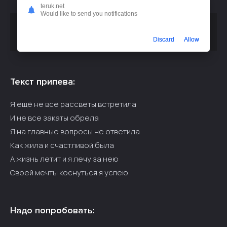
teruk.net
Would like to send you notifications
Скачать песню
MusicMix - Я ещё не все рассветы
или слушать бесплатно
встретила
Discard
Allow
Текст припева:
Я ещё не все рассветы встретила
И не все закаты обрела
Я на главные вопросы не ответила
Как жила и счастливой была
А жизнь летит и я лечу за нею
Своей мечты коснуться я успею
Надо попробовать: