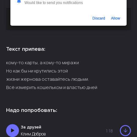
Would like to send you notifications
Скачать песню
или
Клим Добров - В чём счастье
Discard
Allow
слушать бесплатно
Текст припева:
кому-то карты, а кому-то миражи
Но как бы ни крутились этой
жизни жернова оставайтесь людьми.
Всё измерить кошельком и властью дней
Надо попробовать:
За друзей
1:18
Клим Добров