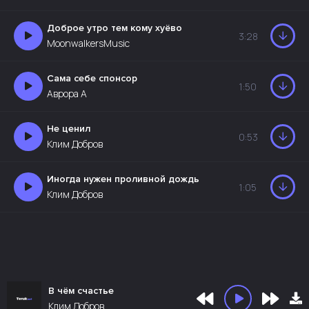
Доброе утро тем кому хуёво
3:28
MoonwalkersMusic
Сама себе спонсор
1:50
Аврора А
Не ценил
0:53
Клим Добров
Иногда нужен проливной дождь
1:05
Клим Добров
В чём счастье
Клим Добров