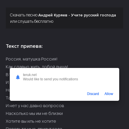
Скачать песню
Андрей Куряев - Учите русский господа
или слушать бесплатно
Текст припева:
Россия, матушка Россия!
Как славно жить, тобой дыша!
В тебе Божественная сила
teruk.net
Would like to send you notifications
И ею полнится душа!
Но есть соседи, чьи запросы
Discard
Allow
Так непомерно велики
И нет у нас давно вопросов
Насколько мы им не близки
Хотите вы иль не хотите
Поверьте мне, придут года