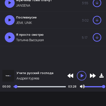
Мужчины тоже плачут
3:55
JANSENA
Послевкусие
3:02
JEMI, UNIK
Я просто смотрю
5:17
Татьяна Высоцкая
Учите русский господа
Андрей Куряев
00:00
03:28