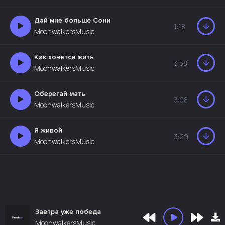
Дай мне больше Сони
1:18
MoonwalkersMusic
Как хочется жить
3:38
MoonwalkersMusic
Оберегай мать
3:08
MoonwalkersMusic
Я живой
3:29
MoonwalkersMusic
Завтра уже победа
MoonwalkersMusic