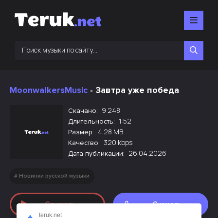
MoonwalkersMusic
- Завтра уже победа
9 248
Скачано:
1:52
Длительность:
4.28 MB
Размер:
320 kbps
Качество:
26.04.2026
Дата публикации:
Новинки русской музыки
Слушать
Скачать
teruk.net