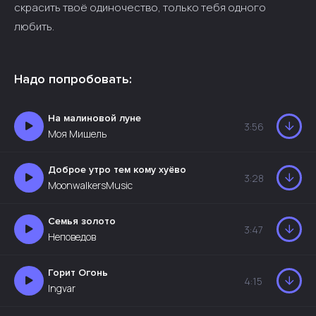
скрасить твоё одиночество, только тебя одного
любить.
Надо попробовать:
На малиновой луне
3:56
Моя Мишель
Доброе утро тем кому хуёво
3:28
MoonwalkersMusic
Семья золото
3:47
Неповедов
Горит Огонь
4:15
Ingvar