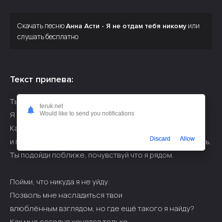
Скачать песню
или
Анна Асти - Я не отдам тебя никому
слушать бесплатно
Текст припева:
Ты подойди поближе, присядь со мною рядом.
teruk.net
Я не могу тебя так долго ждать.
Would like to send you notifications
Как быстро ночь промчалась
Discard
Allow
и губ слияний нежных мне больше никогда не испытать.
Ты подойди поближе, почувствуй что я рядом.
Пойми, что никуда я не уйду.
Позволь мне насладиться твои
влюблённым взглядом, но где ещё такого я найду?
Как мне сегодня хочется только