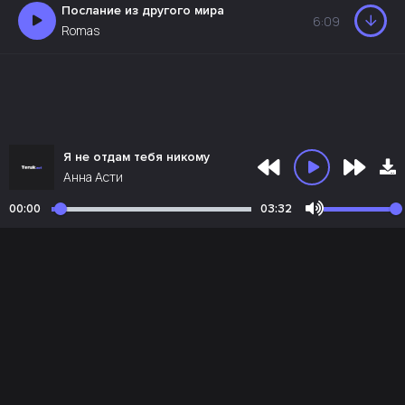
Послание из другого мира
6:09
Romas
Я не отдам тебя никому
Анна Асти
00:00
03:32
Почта администрации:
admin@teruk.net