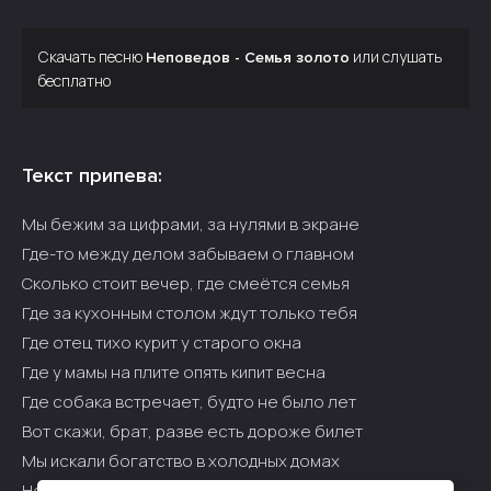
Скачать песню
или слушать
Неповедов - Семья золото
бесплатно
Текст припева:
Мы бежим за цифрами, за нулями в экране
Где-то между делом забываем о главном
Сколько стоит вечер, где смеётся семья
Где за кухонным столом ждут только тебя
Где отец тихо курит у старого окна
Где у мамы на плите опять кипит весна
Где собака встречает, будто не было лет
Вот скажи, брат, разве есть дороже билет
Мы искали богатство в холодных домах
Но тепло оказалось в простых мелочах