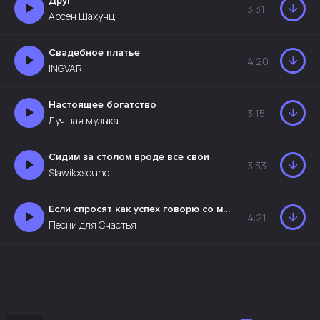
Друг
3:31
Арсен Шахунц
Свадебное платье
4:20
INGVAR
Настоящее богатство
3:15
Лучшая музыка
Сидим за столом вроде все свои
3:33
Slawikxsound
Если спросят как успех говорю со мною
4:21
Песни для Счастья