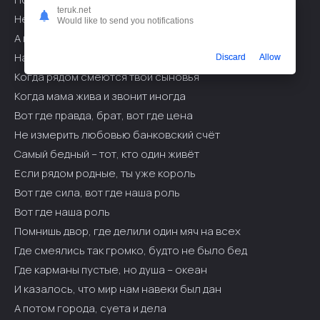
teruk.net
Не в цепях, не в тачках, не в шумных делах
Would like to send you notifications
А в ладони родной у тебя на плечах
Настоящее золото – это семья
Discard
Allow
Когда рядом смеются твои сыновья
Когда мама жива и звонит иногда
Вот где правда, брат, вот где цена
Не измерить любовью банковский счёт
Самый бедный – тот, кто один живёт
Если рядом родные, ты уже король
Вот где сила, вот где наша роль
Вот где наша роль
Помнишь двор, где делили один мяч на всех
Где смеялись так громко, будто не было бед
Где карманы пустые, но душа – океан
И казалось, что мир нам навеки был дан
А потом города, суета и дела