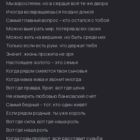
Мы взрослеем, но в сердце всё те же двора
И когда возвращаешься поздно домой
Самый главный вопрос – кто остался с тобой
Можно выиграть мир, потеряв всех своих
Можно жить на вершине, но быть среди них
Только если есть руки, что держат тебя
Значит, жизнь прожита не зря
Настоящее золото – это семья
Когда рядом смеются твои сыновья
Когда мама жива и звонит иногда
Вот где правда, брат, вот где цена
Не измерить любовью банковский счёт
Самый бедный – тот, кто один живёт
Если рядом родные, ты уже король
Вот где сила, вот где наша роль
Вот где наша роль
Когда годы пройдут, всё расставит судьба