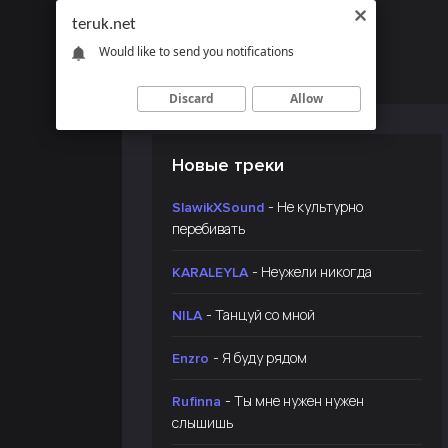
teruk.net
Would like to send you notifications
Discard
Allow
Новые треки
- Не культурно
SlawikXSound
перебивать
- Неужели никогда
KARALEYLA
- Танцуй со мной
NILA
- Я буду рядом
Enzro
- Ты мне нужен нужен
Rufinna
слышишь