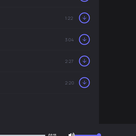
1:22
3:04
2:27
2:20
01:11