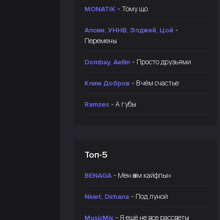
- Тому що
MONATIK
-
Алсми, УННВ, Элджей, Цой
Перемены
- Просто друзьями
Dombay, Aellin
- В чём счастье
Клим Добров
- А губы
Ramzes
Топ-5
- Мен өзім кайфпын
BENAGA
- Под луной
Nkiet, Dirhana
- Я ещё не все рассветы
MusicMix