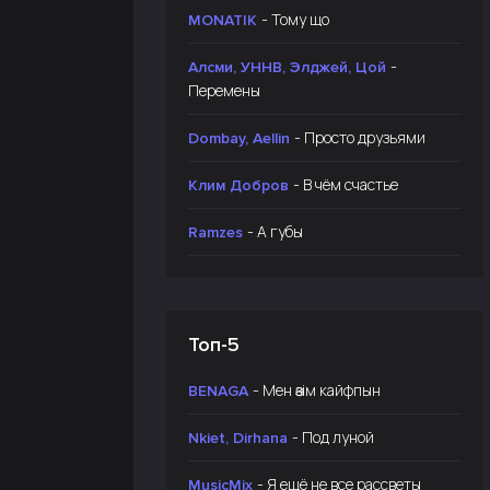
- Тому що
MONATIK
-
Алсми, УННВ, Элджей, Цой
Перемены
- Просто друзьями
Dombay, Aellin
- В чём счастье
Клим Добров
- А губы
Ramzes
Топ-5
- Мен өзім кайфпын
BENAGA
- Под луной
Nkiet, Dirhana
- Я ещё не все рассветы
MusicMix