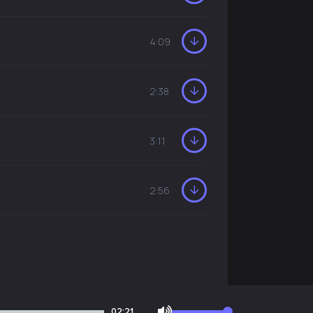
4:09
2:38
3:11
2:56
02:21