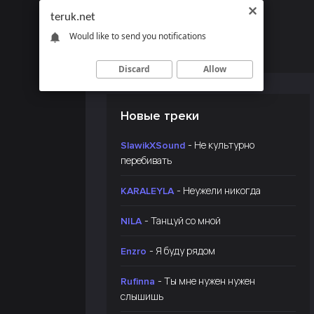
teruk.net
Would like to send you notifications
Discard
Allow
Новые треки
- Не культурно
SlawikXSound
перебивать
- Неужели никогда
KARALEYLA
- Танцуй со мной
NILA
- Я буду рядом
Enzro
- Ты мне нужен нужен
Rufinna
слышишь