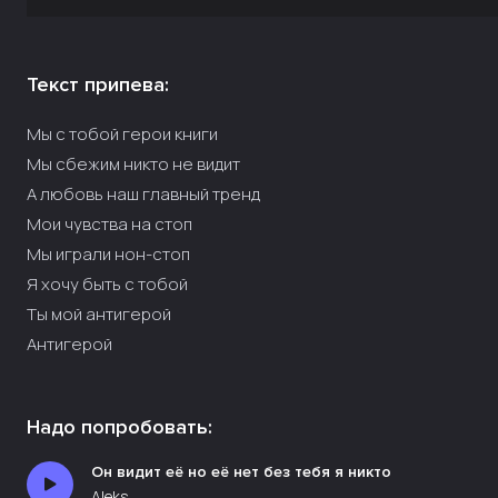
Текст припева:
Мы с тобой герои книги
Мы сбежим никто не видит
А любовь наш главный тренд
Мои чувства на стоп
Мы играли нон-стоп
Я хочу быть с тобой
Ты мой антигерой
Антигерой
Надо попробовать:
Он видит её но её нет без тебя я никто
Aleks