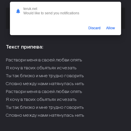
teruk.net
Would like to send you notifications
Скачать песню
Namali - Обними меня (полная версия)
или слушать бесплатно
Discard
Allow
Текст припева:
Раствори меня в своей любви опять
Я хочу в твоих объятьях исчезать
Ты так близко и мне трудно говорить
Словно между нами натянулась нить
Раствори меня в своей любви опять
Я хочу в твоих объятьях исчезать
Ты так близко и мне трудно говорить
Словно между нами натянулась нить