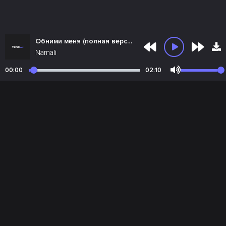
Обними меня (полная версия)
Namali
00:00
02:10
Почта администрации:
admin@teruk.net