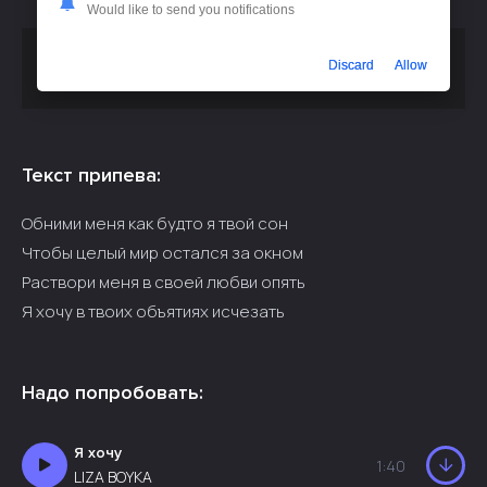
Would like to send you notifications
Скачать песню
Namali - Обними меня как будто я твой
Discard
Allow
или слушать бесплатно
сон
Текст припева:
Обними меня как будто я твой сон
Чтобы целый мир остался за окном
Раствори меня в своей любви опять
Я хочу в твоих объятиях исчезать
Надо попробовать:
Я хочу
1:40
LIZA BOYKA