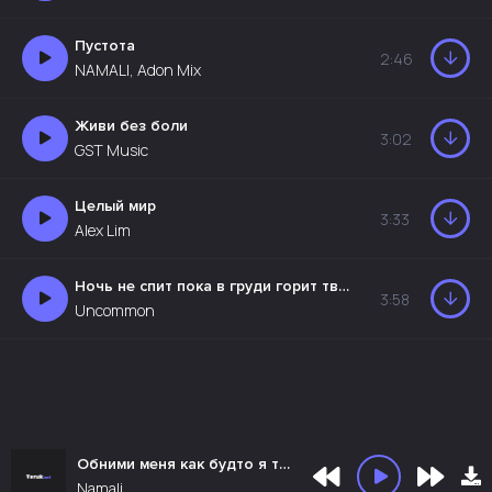
Пустота
2:46
NAMALI, Adon Mix
Живи без боли
3:02
GST Music
Целый мир
3:33
Alex Lim
Ночь не спит пока в груди горит твой свет
3:58
Uncommon
Обними меня как будто я твой сон
Namali