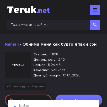
Namali
- Обними меня как будто я твой сон
1 898
Скачано:
2:10
Длительность:
5.24 MB
Размер:
320 kbps
Качество:
01.05.2026
Дата публикации:
Новинки русской музыки
Слушать
Скачать
teruk.net