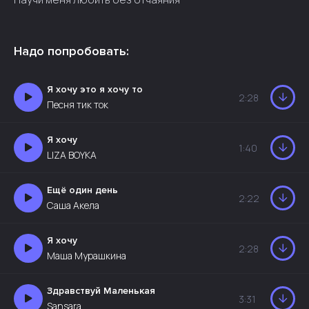
Надо попробовать:
Я хочу это я хочу то
2:28
Песня тик ток
Я хочу
1:40
LIZA BOYKA
Ещё один день
2:22
Саша Акела
Я хочу
2:28
Маша Мурашкина
Здравствуй Маленькая
3:31
Sansara