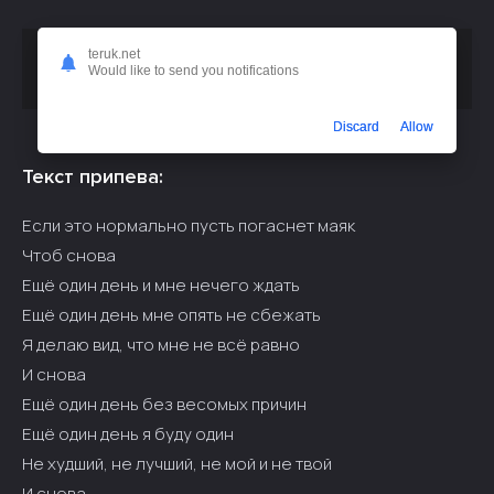
teruk.net
Скачать песню
или
Саша Акела - Ещё один день
Would like to send you notifications
слушать бесплатно
Discard
Allow
Текст припева:
Если это нормально пусть погаснет маяк
Чтоб снова
Ещё один день и мне нечего ждать
Ещё один день мне опять не сбежать
Я делаю вид, что мне не всё равно
И снова
Ещё один день без весомых причин
Ещё один день я буду один
Не худший, не лучший, не мой и не твой
И снова