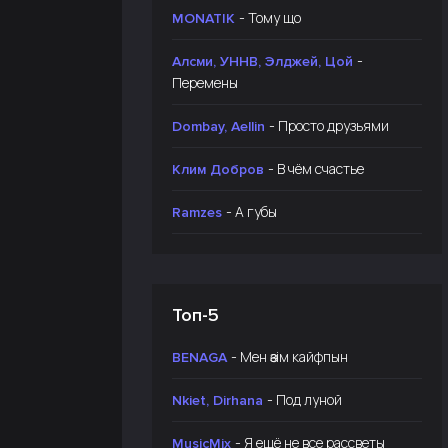
- Тому що
MONATIK
-
Алсми, УННВ, Элджей, Цой
Перемены
- Просто друзьями
Dombay, Aellin
- В чём счастье
Клим Добров
- А губы
Ramzes
Топ-5
- Мен өзім кайфпын
BENAGA
- Под луной
Nkiet, Dirhana
- Я ещё не все рассветы
MusicMix