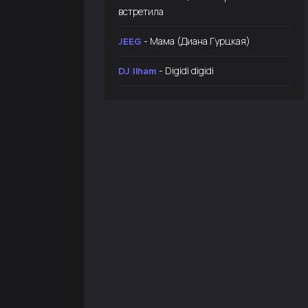
встретила
- Мама (Диана Гурцкая)
JEEG
- Digidi digidi
DJ Ilham