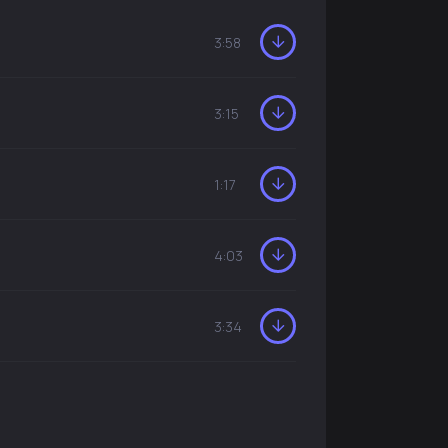
3:58
3:15
1:17
4:03
3:34