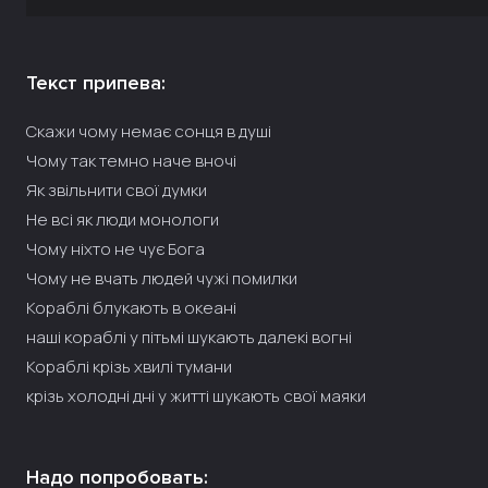
Текст припева:
Скажи чому немає сонця в душі
Чому так темно наче вночі
Як звільнити свої думки
Не всі як люди монологи
Чому ніхто не чує Бога
Чому не вчать людей чужі помилки
Кораблі блукають в океані
наші кораблі у пітьмі шукають далекі вогні
Кораблі крізь хвилі тумани
крізь холодні дні у житті шукають свої маяки
Надо попробовать: