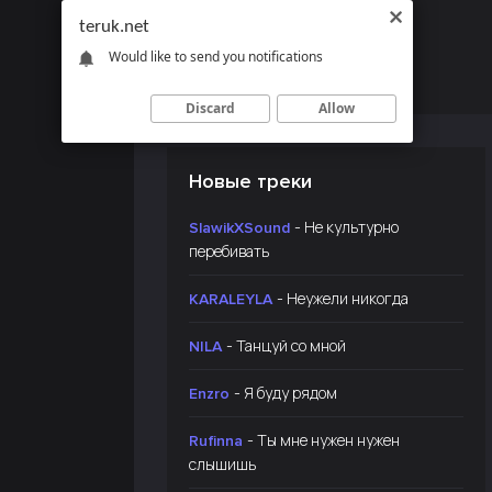
teruk.net
Would like to send you notifications
Discard
Allow
Новые треки
- Не культурно
SlawikXSound
перебивать
- Неужели никогда
KARALEYLA
- Танцуй со мной
NILA
- Я буду рядом
Enzro
- Ты мне нужен нужен
Rufinna
слышишь