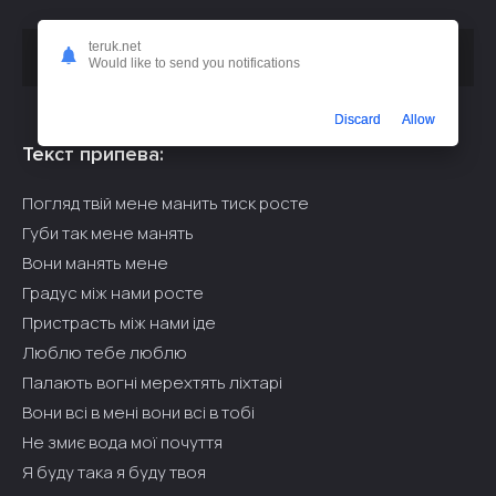
teruk.net
Скачать песню
или слушать бесплатно
Marins - Твоя
Would like to send you notifications
Discard
Allow
Текст припева:
Погляд твій мене манить тиск росте
Губи так мене манять
Вони манять мене
Градус між нами росте
Пристрасть між нами іде
Люблю тебе люблю
Палають вогні мерехтять ліхтарі
Вони всі в мені вони всі в тобі
Не змиє вода мої почуття
Я буду така я буду твоя