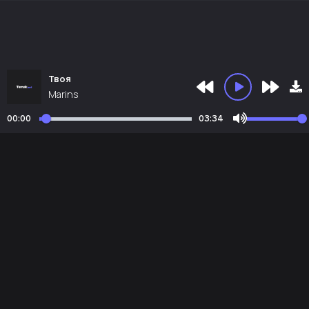
Твоя
Marins
00:00
03:34
Почта администрации:
admin@teruk.net