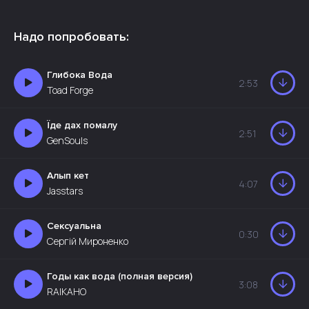
Надо попробовать:
Глибока Вода
2:53
Toad Forge
Їде дах помалу
2:51
GenSouls
Алып кет
4:07
Jasstars
Сексуальна
0:30
Сергій Мироненко
Годы как вода (полная версия)
3:08
RAIKAHO