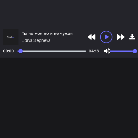
Ты не моя но и не чужая
Lidiya Slepneva
00:00
04:13
Почта администрации:
admin@teruk.net