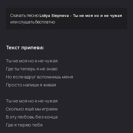
Скачать песню
Lidiya Slepneva - Ты не моя но и не чужая
или слушать бесплатно
Текст припева:
Ты не моя но и не чужая
Где ты теперь я не знаю
Но если вдруг вспомнишь меня
Просто напиши я живая
Ты не моя но и не чужая
Сколько ещё мы играем
В эту любовь без конца
Где я теряю тебя