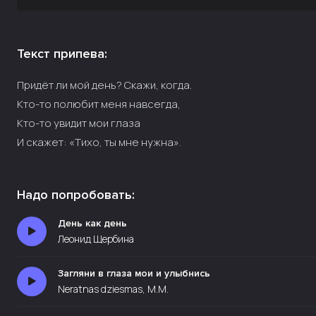
Текст припева:
Придёт ли мой день? Скажи, когда.
Кто-то полюбит меня навсегда,
Кто-то увидит мои глаза
И скажет: «Тихо, ты мне нужна».
Надо попробовать:
День как день
Леонид Щербина
Загляни в глаза мои и улыбнись
Neratnas dziesmas, M.M.