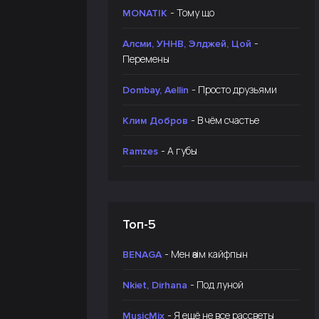
- Тому що
MONATIK
-
Алсми, УННВ, Элджей, Цой
Перемены
- Просто друзьями
Dombay, Aellin
- В чём счастье
Клим Добров
- А губы
Ramzes
Топ-5
- Мен өзім кайфпын
BENAGA
- Под луной
Nkiet, Dirhana
- Я ещё не все рассветы
MusicMix