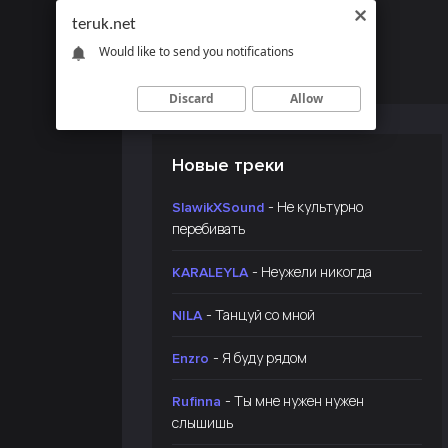
teruk.net
Would like to send you notifications
Discard
Allow
Новые треки
- Не культурно
SlawikXSound
перебивать
- Неужели никогда
KARALEYLA
- Танцуй со мной
NILA
- Я буду рядом
Enzro
- Ты мне нужен нужен
Rufinna
слышишь