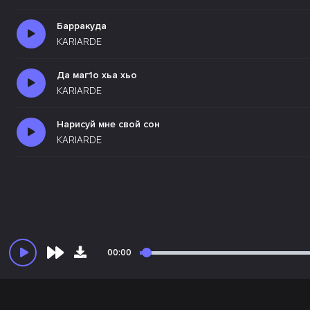
Барракуда
KARIARDE
Да маг1о хьа хьо
KARIARDE
Нарисуй мне свой сон
KARIARDE
00:00