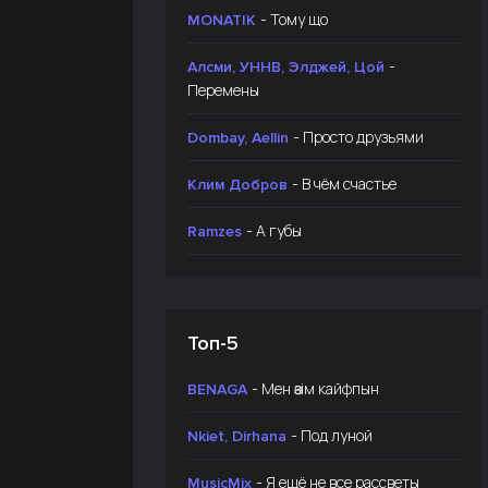
- Тому що
MONATIK
-
Алсми, УННВ, Элджей, Цой
Перемены
- Просто друзьями
Dombay, Aellin
- В чём счастье
Клим Добров
- А губы
Ramzes
Топ-5
- Мен өзім кайфпын
BENAGA
- Под луной
Nkiet, Dirhana
- Я ещё не все рассветы
MusicMix