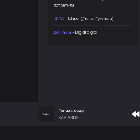
встретила
- Мама (Диана Гурцкая)
JEEG
- Digidi digidi
DJ Ilham
Генахь езар
KARIARDE