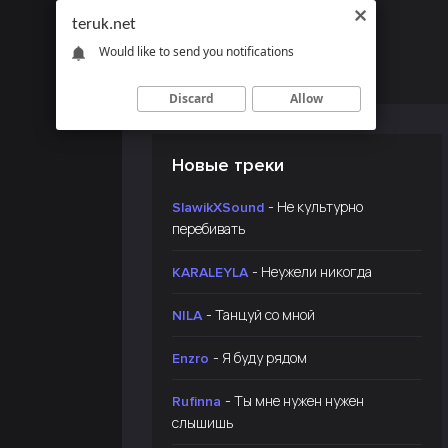
teruk.net
Would like to send you notifications
Discard
Allow
Новые треки
- Не культурно
SlawikXSound
перебивать
- Неужели никогда
KARALEYLA
- Танцуй со мной
NILA
- Я буду рядом
Enzro
- Ты мне нужен нужен
Rufinna
слышишь