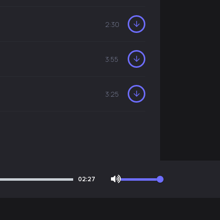
2:30
3:55
3:25
02:27