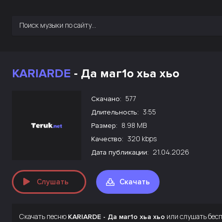
KARIARDE
- Да маг1о хьа хьо
577
Скачано:
3:55
Длительность:
8.98 MB
Размер:
320 kbps
Качество:
21.04.2026
Дата публикации:
Слушать
Скачать
Скачать песню
или слушать бес
KARIARDE - Да маг1о хьа хьо