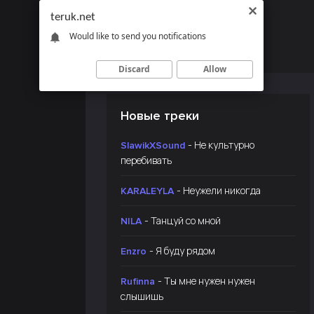
teruk.net
Would like to send you notifications
Discard
Allow
Новые треки
- Не культурно
SlawikXSound
перебивать
- Неужели никогда
KARALEYLA
- Танцуй со мной
NILA
- Я буду рядом
Enzro
- Ты мне нужен нужен
Rufinna
слышишь