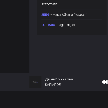
встретила
- Мама (Диана Гурцкая)
JEEG
- Digidi digidi
DJ Ilham
Да маг1о хьа хьо
KARIARDE