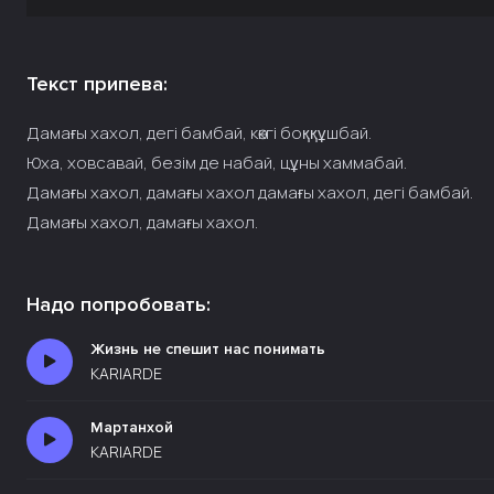
Текст припева:
Дамағы хахол, дегі бамбай, көкгі боққұшбай.
Юха, ховсавай, безім де набай, цұны хаммабай.
Дамағы хахол, дамағы хахол дамағы хахол, дегі бамбай.
Дамағы хахол, дамағы хахол.
Надо попробовать:
Жизнь не спешит нас понимать
KARIARDE
Мартанхой
KARIARDE