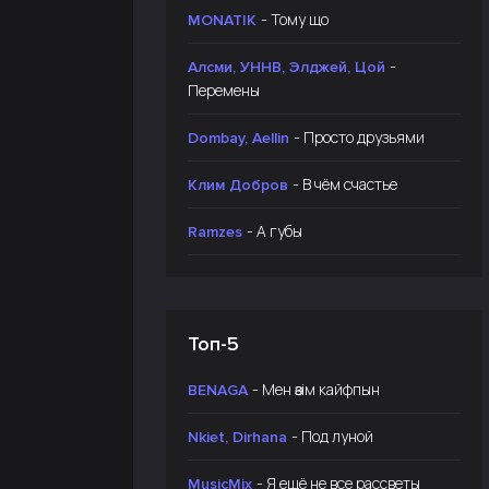
- Тому що
MONATIK
-
Алсми, УННВ, Элджей, Цой
Перемены
- Просто друзьями
Dombay, Aellin
- В чём счастье
Клим Добров
- А губы
Ramzes
Топ-5
- Мен өзім кайфпын
BENAGA
- Под луной
Nkiet, Dirhana
- Я ещё не все рассветы
MusicMix