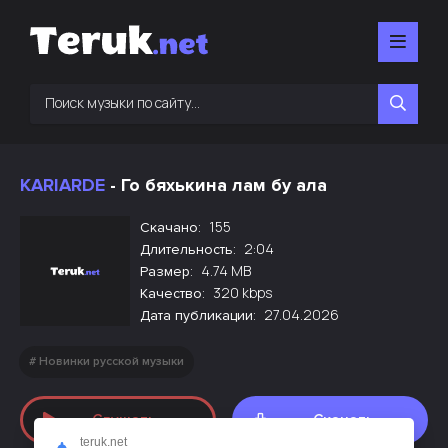
KARIARDE
- Го бяхькина лам бу ала
155
Скачано:
2:04
Длительность:
4.74 MB
Размер:
320 kbps
Качество:
27.04.2026
Дата публикации:
Новинки русской музыки
Слушать
Скачать
teruk.net