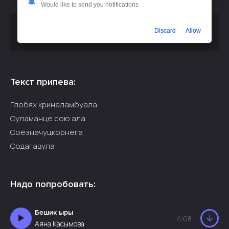
Would like to send you notifications
Скачать песню
или
KARIARDE - Го бяхькина лам бу ала
Discard
Allow
слушать бесплатно
Текст припева:
Глобях криналамбуала
Суламанце сою ала
Соёзначуцкорнега
Содагавула
Надо попробовать:
Бешик ыры
4:08
Аяна Касымова