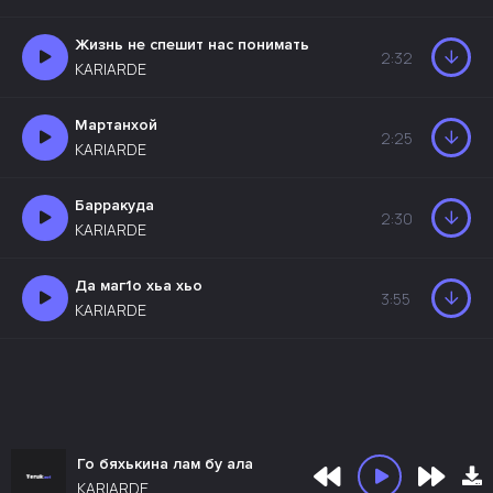
Жизнь не спешит нас понимать
2:32
KARIARDE
Мартанхой
2:25
KARIARDE
Барракуда
2:30
KARIARDE
Да маг1о хьа хьо
3:55
KARIARDE
Го бяхькина лам бу ала
KARIARDE