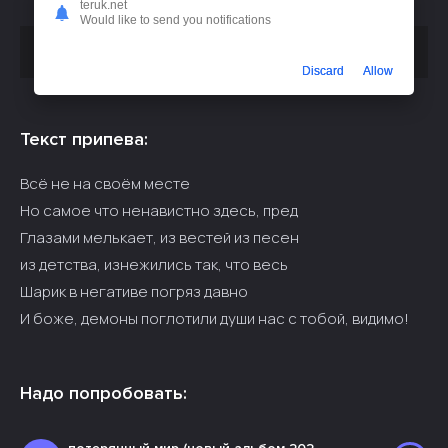
teruk.net
Would like to send you notifications
Скачать песню
или слушать бесплатно
mzlff - запой
Discard
Allow
Текст припева:
Всё не на своём месте
Но самое что ненавистно здесь, пред
Глазами мелькает, из вестей из песен
из детства, изнежились так, что весь
Шарик в негативе погряз давно
И боже, демоны поглотили души нас с тобой, видимо!
Надо попробовать: