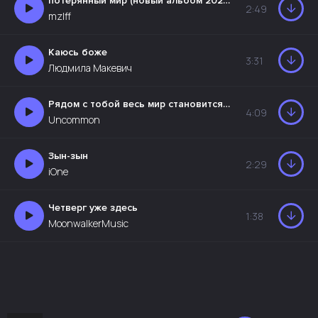
потерянный мир (новый альбом 2026)
2:49
mzlff
Каюсь боже
3:31
Людмила Макевич
Рядом с тобой весь мир становится тише
4:09
Uncommon
Зын-зын
2:29
iOne
Четверг уже здесь
1:38
MoonwalkerMusic