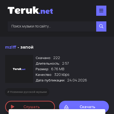
mzlff
- запой
222
Скачано:
2:57
Длительность:
6.76 MB
Размер:
320 kbps
Качество:
24.04.2026
Дата публикации:
Новинки русской музыки
Слушать
Скачать