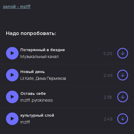
запой - mzlff
Надо попробовать:
Потерянный в бездне
5:29
Музыкальный канал
Новый день
2:49
Lil Kate, Дима Пермяков
Оставь себе
2:38
mzlff, pyrokinesis
культурный слой
2:49
mzlff