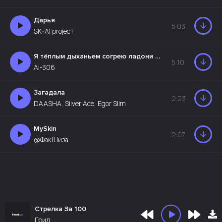
Дарья
5:03
SK-AI projecT
Я тёплым дыханьем согрею ладони твои
5:10
Ai-306
Загадала
2:23
DAASHA, Silver Ace, Egor Slim
MySkin
2:07
@ФакШиза
Стрелка За 100
Грид