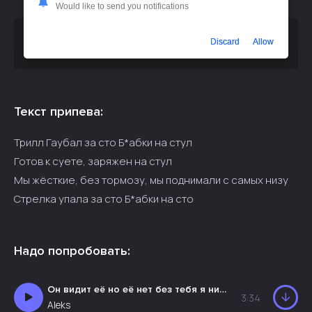
Would like to send you notifications
Скачать песню
или слушать
Грид - Стрелка За 100
Discard
Allow
бесплатно
Текст припева:
Трилл Гаубал за сто Б*абки на стул
Готов к суете, заряжен на стул
Мы жёсткие, без тормозу, мы поднимали с самых низу
Стрелка упала за сто Б*абки на сто
Надо попробовать:
Он видит её но её нет без тебя я никто
3:34
Aleks