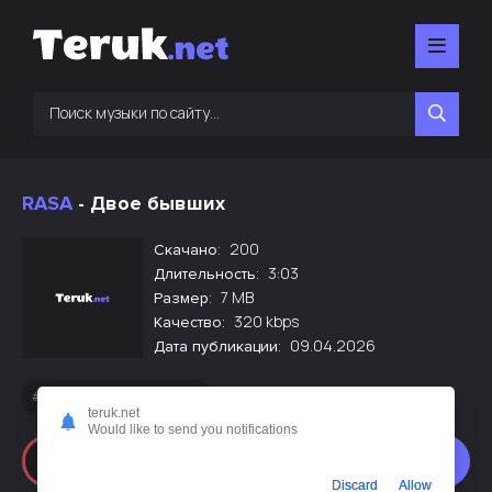
RASA
- Двое бывших
200
Скачано:
3:03
Длительность:
7 MB
Размер:
320 kbps
Качество:
09.04.2026
Дата публикации:
Новинки русской музыки
teruk.net
Would like to send you notifications
Слушать
Скачать
Discard
Allow