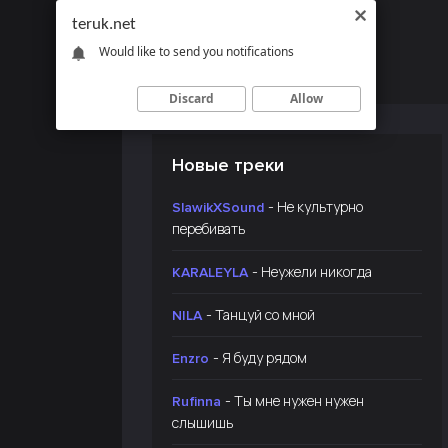
teruk.net
Would like to send you notifications
Discard
Allow
Новые треки
- Не культурно
SlawikXSound
перебивать
- Неужели никогда
KARALEYLA
- Танцуй со мной
NILA
- Я буду рядом
Enzro
- Ты мне нужен нужен
Rufinna
слышишь