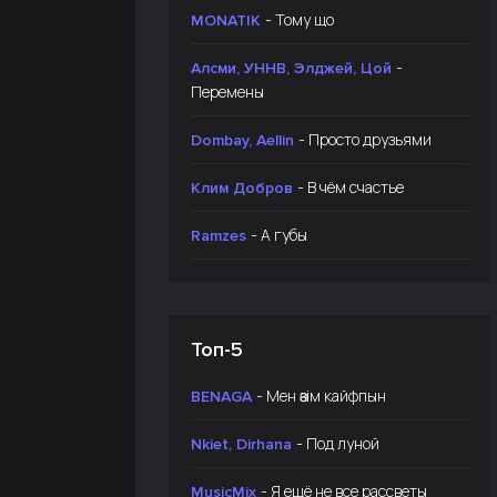
- Тому що
MONATIK
-
Алсми, УННВ, Элджей, Цой
Перемены
- Просто друзьями
Dombay, Aellin
- В чём счастье
Клим Добров
- А губы
Ramzes
Топ-5
- Мен өзім кайфпын
BENAGA
- Под луной
Nkiet, Dirhana
- Я ещё не все рассветы
MusicMix