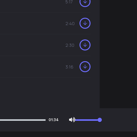
5:17
2:40
2:30
3:16
01:34