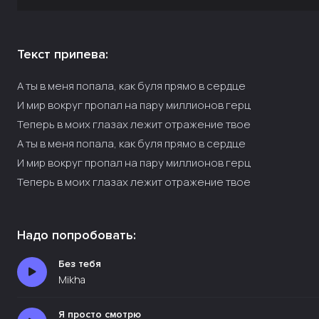
Текст припева:
А ты в меня попала, как буля прямо в сердце
И мир вокруг пропал на пару миллионов герц
Теперь в моих глазах лежит отражение твое
А ты в меня попала, как буля прямо в сердце
И мир вокруг пропал на пару миллионов герц
Теперь в моих глазах лежит отражение твое
Надо попробовать:
Без тебя
Mikha
Я просто смотрю