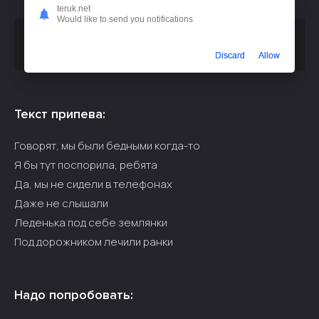
teruk.net
Would like to send you notifications
Скачать песню
или
Анна Колибри - Игры детей 80 90х
слушать бесплатно
Discard
Allow
Текст припева:
Говорят, мы были бедными когда-то
Я бы тут поспорила, ребята
Да, мы не сидели в телефонах
Даже не слышали
Леденька под себе землянки
Под дорожником лечили ранки
Надо попробовать: