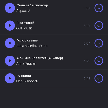
Сама себе спонсор
1:50
Аврора А
Я за тобой
3:10
GST Music
Голос свыше
2:04
Анна Колибри, Suno
А он мне нравится (AI кавер)
3:32
Анна Герман
не принц
2:48
Серый Король