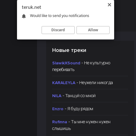
teruk.net
Would like to send you notifications
Discard
Allow
Новые треки
- Не культурно
SlawikXSound
перебивать
- Неужели никогда
KARALEYLA
- Танцуй со мной
NILA
- Я буду рядом
Enzro
- Ты мне нужен нужен
Rufinna
слышишь