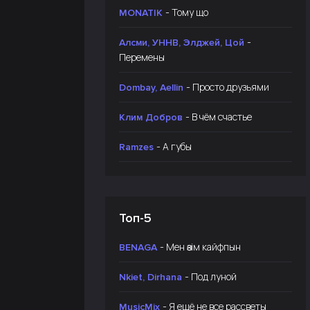
- Тому що
MONATIK
-
Алсми, УННВ, Элджей, Цой
Перемены
- Просто друзьями
Dombay, Aellin
- В чём счастье
Клим Добров
- А губы
Ramzes
Топ-5
- Мен өзім кайфпын
BENAGA
- Под луной
Nkiet, Dirhana
- Я ещё не все рассветы
MusicMix