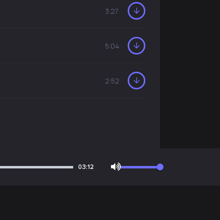
3:27
5:04
2:52
03:12