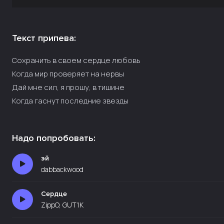
Текст припева:
Сохранить в своем сердце любовь
Когда мир проверяет на нервы
Дай мне сил, я прошу, в тишине
Когда гаснут последние звезды
Надо попробовать:
эй
dabbackwood
Сердце
ZippO, GUT1K