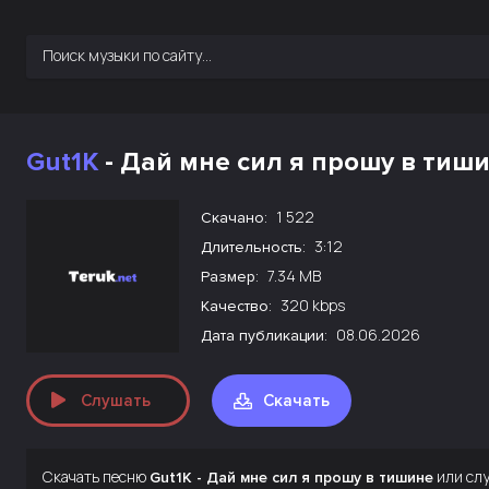
Gut1K
- Дай мне сил я прошу в тиш
1 522
Скачано:
3:12
Длительность:
7.34 MB
Размер:
320 kbps
Качество:
08.06.2026
Дата публикации:
Слушать
Скачать
Скачать песню
или слу
Gut1K - Дай мне сил я прошу в тишине