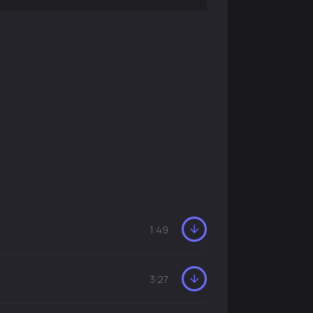
1:49
3:27