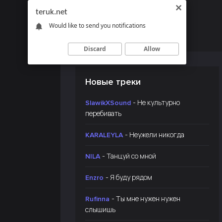
teruk.net
Would like to send you notifications
Discard
Allow
Новые треки
- Не культурно
SlawikXSound
перебивать
- Неужели никогда
KARALEYLA
- Танцуй со мной
NILA
- Я буду рядом
Enzro
- Ты мне нужен нужен
Rufinna
слышишь