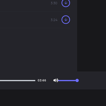
3:30
3:24
03:46