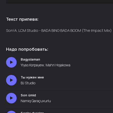
Текст припева:
Son!A, LCM Studio - BADA BING BADA BOOM (The Impact Mix)
Надо попробовать:
Bagyslaman
Ylyas Korpayew, Mahri Hojakowa
Ты нужен мне
BJ Studio
Son ümid
Namiq Qaraçuxurlu