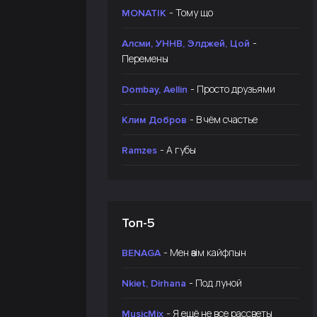
- Тому що
MONATIK
-
Алсми, УННВ, Элджей, Цой
Перемены
- Просто друзьями
Dombay, Aellin
- В чём счастье
Клим Добров
- А губы
Ramzes
Топ-5
- Мен өзім кайфпын
BENAGA
- Под луной
Nkiet, Dirhana
- Я ещё не все рассветы
MusicMix