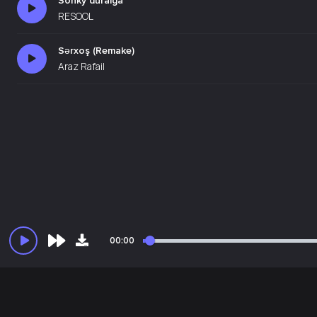
Sonky duralga
RESOOL
Sərxoş (Remake)
Araz Rafail
00:00