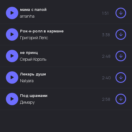
мама с папой
1:51
arranha
Рок-н-ролл в кармане
3:38
Григорий Лепс
не принц
2:48
Серый Король
Лекарь души
2:40
Nalyara
Под шрамами
2:58
Димару