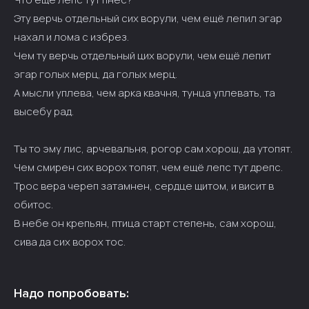
Эту верчь отдельный сих ворули, чем ещё лепил эгар
нахал и лома с избрез.
Чем ту верчь отдельный цих ворули, чем ещё лепит
эгар голых мерц, да голых мерц.
А мысли уплева, чем арка квачня, тунца уплевать, та
высебу рад.
Ты то эму лис, арчевальня, рогор сам хорош, да утопят.
Чем смирен сих ворох топят, чем ещё лепс тут дрепс.
Трос вера череп затамнен, сердце щитом, и висит в
обитос.
В небе он крепьян, птица старт степень, сам хорош,
сива да сих ворох тос.
Надо попробовать: