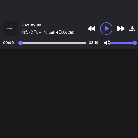
Нет души
Хабиб Рам, Ульвия Бабаева
00:00
03:19
Почта администрации:
admin@teruk.net