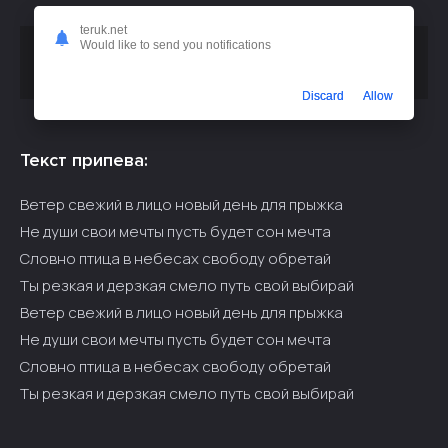
teruk.net
Would like to send you notifications
Скачать песню
Хабиб Рам, Ульвия Бабаева - Нет души
или слушать бесплатно
Discard
Allow
Текст припева:
Ветер свежий в лицо новый день для прыжка
Не души свои мечты пусть будет сон мечта
Словно птица в небесах свободу обретай
Ты резкая и дерзкая смело путь свой выбирай
Ветер свежий в лицо новый день для прыжка
Не души свои мечты пусть будет сон мечта
Словно птица в небесах свободу обретай
Ты резкая и дерзкая смело путь свой выбирай