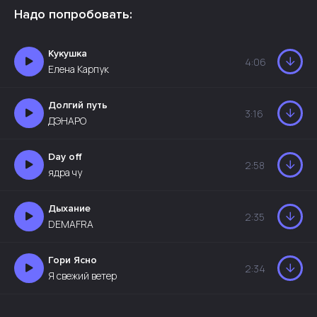
Надо попробовать:
Кукушка
4:06
Елена Карпук
Долгий путь
3:16
ДЭНАРО
Day off
2:58
ядра чу
Дыхание
2:35
DEMAFRA
Гори Ясно
2:34
Я свежий ветер