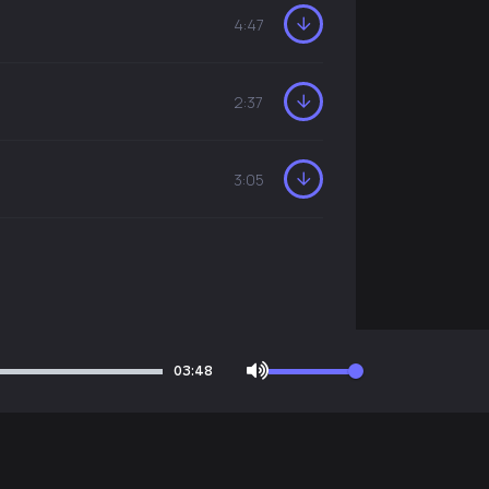
4:47
2:37
3:05
03:48