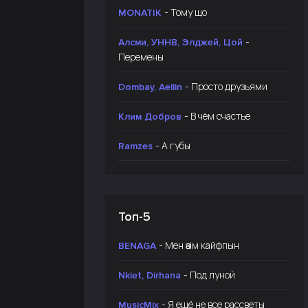
- Тому що
MONATIK
-
Алсми, УННВ, Элджей, Цой
Перемены
- Просто друзьями
Dombay, Aellin
- В чём счастье
Клим Добров
- А губы
Ramzes
Топ-5
- Мен өзім кайфпын
BENAGA
- Под луной
Nkiet, Dirhana
- Я ещё не все рассветы
MusicMix