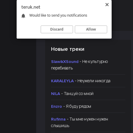
teruk.net
Would like to send you notifications
Discard
Allow
Новые треки
- Не культурно
SlawikXSound
перебивать
- Неужели никогда
KARALEYLA
- Танцуй со мной
NILA
- Я буду рядом
Enzro
- Ты мне нужен нужен
Rufinna
слышишь