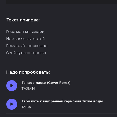
Текст припева:
Гора молчит веками,
Не хвалясь высотой.
Река течёт неспешно,
Свой путь не торопят.
Надо попробовать:
Танцор диско (Cover Remix)
TASMIN
Твой путь к внутренней гармонии Тихие воды
Tei-Ya