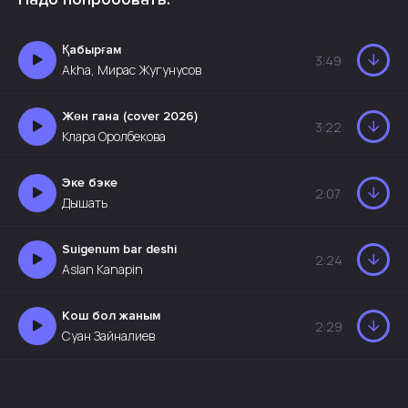
Қабырғам
3:49
Akha, Мирас Жугунусов
Жөн гана (cover 2026)
3:22
Клара Оролбекова
Эке бэке
2:07
Дышать
Suigenum bar deshi
2:24
Aslan Kanapin
Кош бол жаным
2:29
Суан Зайналиев