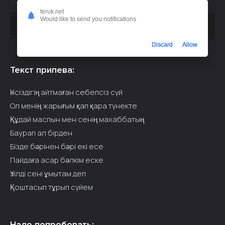
teruk.net
Would like to send you notifications
Скачать песню
или слушать бесплатно
Zhenis - 5
Discard
Allow
Текст припева:
Үнсіздігің айтмаған себепсіз сүй
Ол менің жарығым қап қара түнекте
Құдай маспын мен сенің махаббатың
Баурап ал бірден
Бізде бәрінен бәрі екі есе
Пайдаға асар бәлкім еске
Үзілді сені ұмытам деп
Қоштасып тұрып сүйем
Надо попробовать: