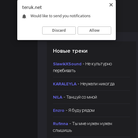
teruk.net
Would like to send you notifications
Discard
Allow
Новые треки
- Не культурно
SlawikXSound
перебивать
- Неужели никогда
KARALEYLA
- Танцуй со мной
NILA
- Я буду рядом
Enzro
- Ты мне нужен нужен
Rufinna
слышишь