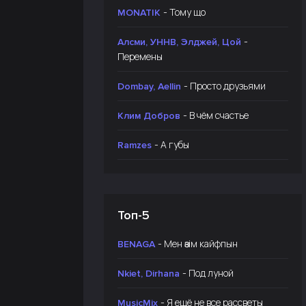
- Тому що
MONATIK
-
Алсми, УННВ, Элджей, Цой
Перемены
- Просто друзьями
Dombay, Aellin
- В чём счастье
Клим Добров
- А губы
Ramzes
Топ-5
- Мен өзім кайфпын
BENAGA
- Под луной
Nkiet, Dirhana
- Я ещё не все рассветы
MusicMix