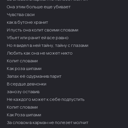
Она этим больше еще убивает
Чувства свои
как в бутоне хранит
И пусть она колит своими словами
Убьет или ранит ей все равно
Но я видел в ней тайну, тайну с глазами
Любить как она не может никто
Колит словами
Как роза шипами
Запах её одурманив парит
В сердце девчонки
занозу оставив
Не каждого может к себе подпустить
Колит словами
Как Роза шипами
За словом в карман не полезет молчит