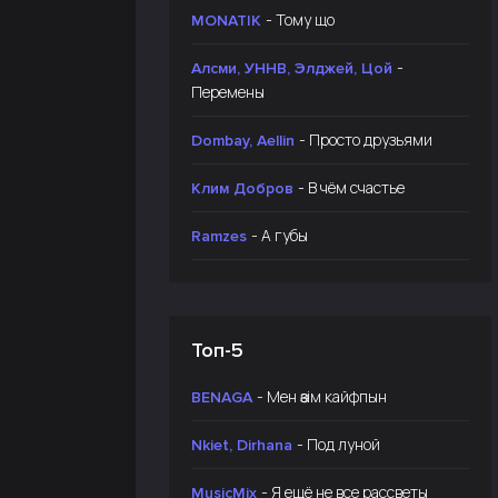
- Тому що
MONATIK
-
Алсми, УННВ, Элджей, Цой
Перемены
- Просто друзьями
Dombay, Aellin
- В чём счастье
Клим Добров
- А губы
Ramzes
Топ-5
- Мен өзім кайфпын
BENAGA
- Под луной
Nkiet, Dirhana
- Я ещё не все рассветы
MusicMix