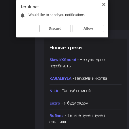
teruk.net
Would like to send you notifications
Discard
Allow
Новые треки
- Не культурно
SlawikXSound
перебивать
- Неужели никогда
KARALEYLA
- Танцуй со мной
NILA
- Я буду рядом
Enzro
- Ты мне нужен нужен
Rufinna
слышишь