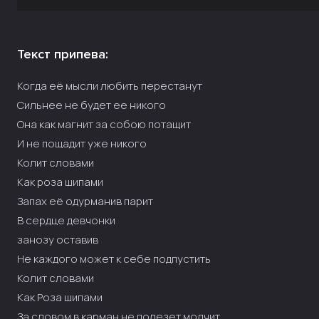
Текст припева:
Когда её мысли любить перестанут
Сильнее не будет ее никого
Она как магнит за собою потащит
И не пощадит уже никого
Колит словами
Как роза шипами
Запах её одурманив парит
В сердце девчонки
занозу оставив
Не каждого может к себе подпустить
Колит словами
Как Роза шипами
За словом в карман не полезет молчит