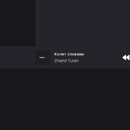
Колет словами
Zhamil Turan
Почта администрации:
admin@teruk.net