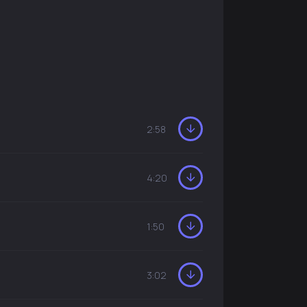
2:58
4:20
1:50
3:02