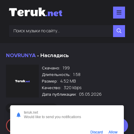
NOVRUNYA
- Насладись
199
Скачано:
1:58
Длительность:
4.52 MB
Размер:
320 kbps
Качество:
05.05.2026
Дата публикации:
Новинки русской музыки
teruk.net
Would like to send you notifications
Слушать
Скачать
Discard
Allow