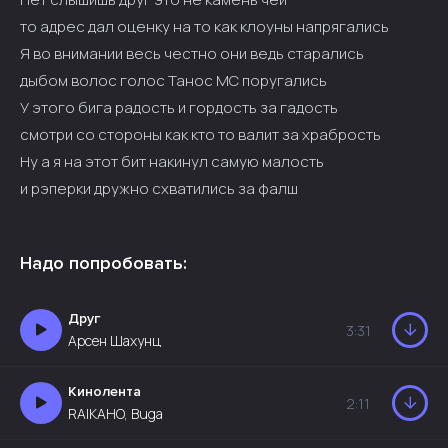
то адрес дал оценку на то как клоуны напрягались
Я во внимании весь честно они ведь старались
дыбом волос голос Танос МС поругались
У этого бига радость и гордость за гадость
смотри со стороны как кто то валит за храбрость
Ну а я на этот бит накинул самую малость
и рэперки дружно схватились за фалш
Надо попробовать:
Друг
3:31
Арсен Шахунц
Кинолента
2:11
RAIKAHO, Buga