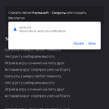
Скачать песню
или слушать
Farmaceft - Силуэты
бесплатно
teruk.net
Would like to send you notifications
Текст припева:
Discard
Allow
Силуэты у микро любят темноту
лес рук гу набираем высоту
Играя в игру сочинил на лету друг
Вставай в круг сюрприз уже на борту
Силуэты у микро любят темноту
лес рук гу набираем высоту
Играя в игру сочинил на лету друг
вставай в круг сюрприз уже на борту
Нет слышишь друг это не камень чей