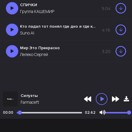
СПИЧКИ
5:04
Группа КАШЕМИР
Кто падал тот понял где дно и где край
4:19
Suno AI
Мир Это Прекрасно
3:20
Лелеко Сергей
Силуэты
Farmaceft
00:00
02:42