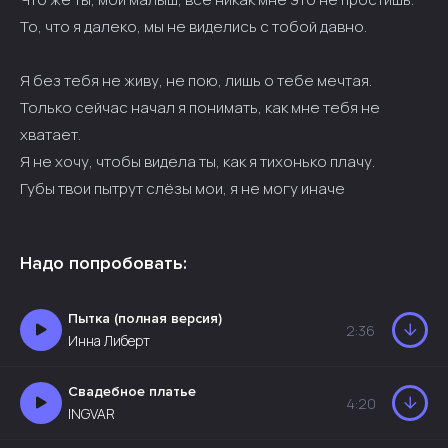
То, что я далеко, мы не виделись с тобой давно.
Я без тебя не живу, не пою, лишь о тебе мечтая.
Только сейчас начал я понимать, как мне тебя не
хватает.
Я не хочу, чтобы видела ты, как я тихонько плачу.
Губы твои пытрут слёзы мои, я не могу иначе
Надо попробовать:
Пытка (полная версия)
2:36
Инна Либерт
Свадебное платье
4:20
INGVAR