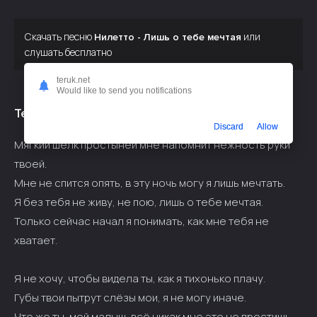
Скачать песню
или
Нилетто - Лишь о тебе мечтая
слушать бесплатно
teruk.net
Would like to send you notifications
Текст припева:
Discard
Allow
Мягкий шёлк простыней мне напомнит нежность руки
твоей.
Мне не спится опять, в эту ночь могу я лишь мечтать.
Я без тебя не живу, не пою, лишь о тебе мечтая.
Только сейчас начал я понимать, как мне тебя не
хватает.
Я не хочу, чтобы видела ты, как я тихонько плачу.
Губы твои пытрут слёзы мои, я не могу иначе.
Что же ты, мой малыш, всё никак мне это не простишь.