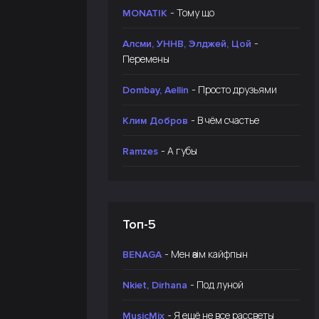
- Тому що
MONATIK
-
Алсми, УННВ, Элджей, Цой
Перемены
- Просто друзьями
Dombay, Aellin
- В чём счастье
Клим Добров
- А губы
Ramzes
Топ-5
- Мен өзім кайфпын
BENAGA
- Под луной
Nkiet, Dirhana
- Я ещё не все рассветы
MusicMix