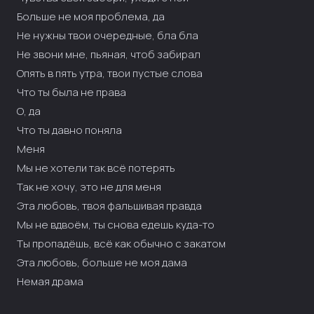
Больше не моя проблема, да
Не нужны твои очередные, бла бла
Не звони мне, пьяная, чтоб забирал
Опять в пять утра, твои пустые слова
Что ты была не права
О, да
Что ты давно поняла
Меня
Мы не хотели так всё потерять
Так не хочу, это не для меня
Эта любовь, твоя фальшивая правда
Мы не вдвоём, ты снова едешь куда-то
Ты пропадёшь, всё как обычно с закатом
Эта любовь, больше не моя дама
Немая драма