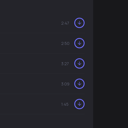
2:47
2:50
3:27
3:09
1:45