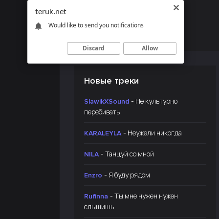
teruk.net
Would like to send you notifications
Discard
Allow
Новые треки
- Не культурно
SlawikXSound
перебивать
- Неужели никогда
KARALEYLA
- Танцуй со мной
NILA
- Я буду рядом
Enzro
- Ты мне нужен нужен
Rufinna
слышишь