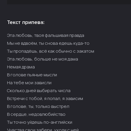
Текст припева:
Эта любовь, твоя фальшивая правда
Мы не вдвоём, ты снова едешь куда-то
Ты пропадёшь, всё как обычно с закатом
Эта любовь, больше не моя дама
Немая драма
В голове пьяные мысли
На тебе мои зависли
Сколько дней выбирать числа
Встречи с тобой, я попал, я зависим
В голове, ты, только выстрел
В сердце, недовлюбийство
Ты точно уйдешь по-английски
Чувства свои забери, уходи с ней