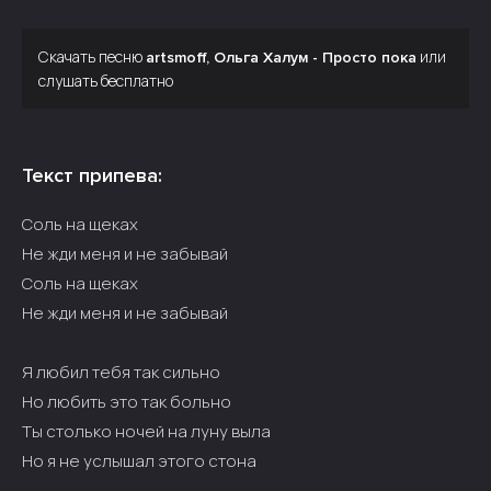
Скачать песню
или
artsmoff, Ольга Халум - Просто пока
слушать бесплатно
Текст припева:
Соль на щеках
Не жди меня и не забывай
Соль на щеках
Не жди меня и не забывай
Я любил тебя так сильно
Но любить это так больно
Ты столько ночей на луну выла
Но я не услышал этого стона