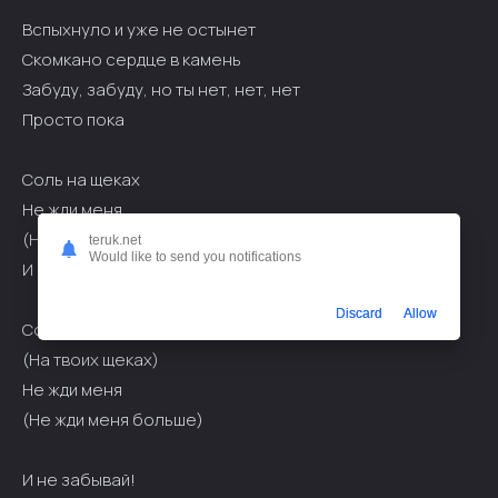
Вспыхнуло и уже не остынет
Скомкано сердце в камень
Забуду, забуду, но ты нет, нет, нет
Просто пока
Соль на щеках
Не жди меня
(Не жди меня больше)
teruk.net
Would like to send you notifications
И не забывай
Discard
Allow
Соль на щеках
(На твоих щеках)
Не жди меня
(Не жди меня больше)
И не забывай!