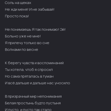
Соль на щеках
Не жди меня! И не забывай!
Просто пока!
Не понимаешь Я так понимаю! Эй!
Больно уже не мне!
Я прилечу только во сне
Волнами по весне
К берегу чувств и воспоминаний
Ты хотела, чтоб я спросил
Но сама пряталась в туман
И всё дальше и дальше нас уносило
В призрачный мир непонимания
Белая простынь будто пустыня
И пусто, и пусто так стало