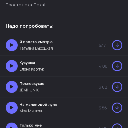
Просто пока. Пока!
Надо попробовать:
Я просто смотрю
5:17
Татьяна Высоцкая
Кукушка
4:06
Елена Карпук
Послевкусие
3:02
JEMI, UNIK
На малиновой луне
3:56
Моя Мишель
Только мне