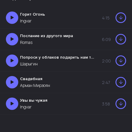
Горит Огонь
4:15
Ingvar
Послание из другого мира
6:09
Romas
Попроси у облаков подарить нам тех миров
2:00
Шарыгин
Свадебная
2:47
Арман Мирзоян
Увы вы чужая
3:58
Ingvar