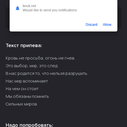
teruk.net
Would like to send you notifications
Скачать песню
или слушать
REDJJI - Мы основание
бесплатно
Discard
Allow
Текст припева:
Кровь не просьба, огонь не гнев
Это выбор, мир, это след
В нас родится то, что нельзя разрушить
Нас мир вспоминает
На чем он стоит
Мы обязаны помнить
Сильных миров
Надо попробовать: