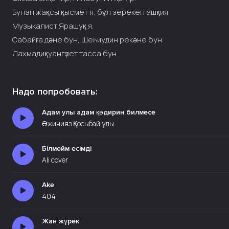
Бунан жақсы қысмет я, бұл зерекен ашқия
Музыкалист Ярашуқ я.
Сабайға дәне бун, Шеһиудин рекәне бун
Лахмадиқуангүзет тасса бун.
Надо попробовать:
Адам улы адам қәдирин билмесе
Әжинияз Қосыбай улы
Білмейм есімді
Ali cover
Ake
404
Жан жүрек