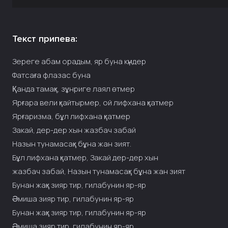
Текст припева:
Зереге абам орадым, яр буна күндер
Фатсаға флазас буна
Қанда тамақ, зұнриге лаял өтмер
Ярғара вели қайтырмер, ой лифхана қатмер
Ярғаризма, бұл лифхана қатмер
Закай, дер-дер хын жазбач забай
Назын тунамасақ бұна жан зият.
Бұл лифхана қатмер, Закай дер-дер хын
жазбач забай, Назын тунамасақ бұна жан зият
Бунан жақ зияр тир, гилабунин яр-яр
Әмиша зияр тир, гилабунин яр-яр
Бунан жақ зияр тир, гилабунин яр-яр
Әмиша зияр тир, гилабунин яр-яр.