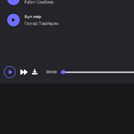
Ғабит Сембиев
Бұл өмір
Гауһар Тоқайқызы
00:00