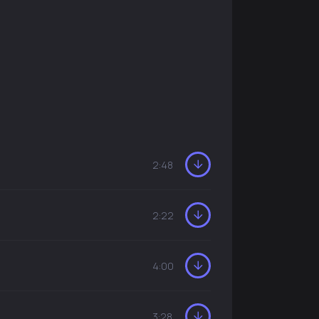
2:48
2:22
4:00
3:28