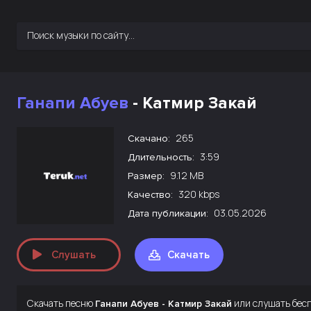
Ганапи Абуев
- Катмир Закай
265
Скачано:
3:59
Длительность:
9.12 MB
Размер:
320 kbps
Качество:
03.05.2026
Дата публикации:
Слушать
Скачать
Скачать песню
или слушать бес
Ганапи Абуев - Катмир Закай