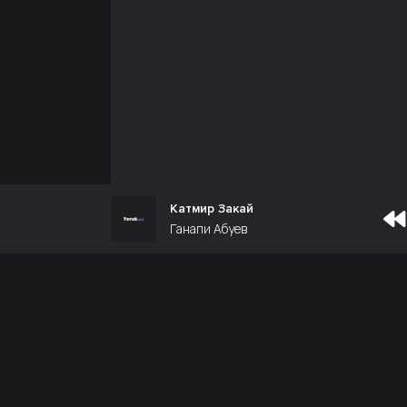
Катмир Закай
Ганапи Абуев
Почта администрации:
admin@teruk.net