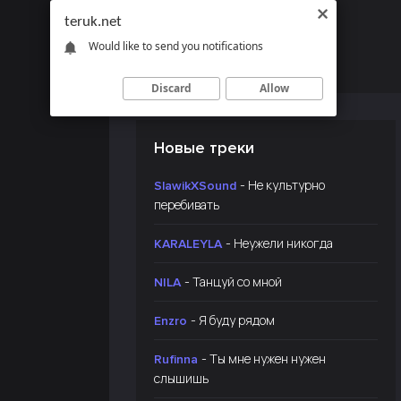
teruk.net
Would like to send you notifications
Discard
Allow
Новые треки
- Не культурно
SlawikXSound
перебивать
- Неужели никогда
KARALEYLA
- Танцуй со мной
NILA
- Я буду рядом
Enzro
- Ты мне нужен нужен
Rufinna
слышишь