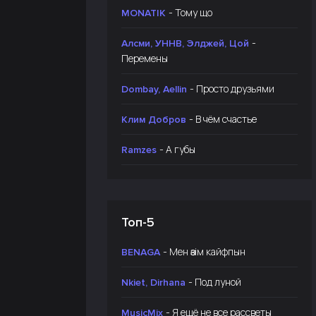
- Тому що
MONATIK
-
Алсми, УННВ, Элджей, Цой
Перемены
- Просто друзьями
Dombay, Aellin
- В чём счастье
Клим Добров
- А губы
Ramzes
Топ-5
- Мен өзім кайфпын
BENAGA
- Под луной
Nkiet, Dirhana
- Я ещё не все рассветы
MusicMix