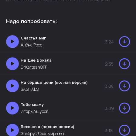
Надо попробовать:
Счастья миг
3:24
Алёна Росс
На Дне Бокала
2:35
DrKartashOFF
На сердце цепи (полная версия)
3:08
SASHALS
Тебе скажу
3:09
Игорь Ашуров
Весенняя (полная версия)
3:18
Эльбрус Джанмирзоев