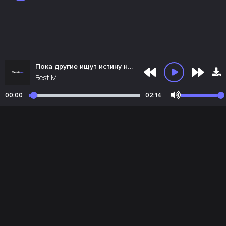
Пока другие ищут истину на дне бокала (полная версия)
Best M
00:00
02:14
Почта администрации:
admin@teruk.net