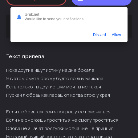
teruk.net
Would like to send you notifications
Скачать песню
Best M - Пока другие ищут истину на дне
или слушать бесплатно
бокала (полная версия)
Discard
Allow
Текст припева:
Пока другие ищут истину на дне бокала
Я в этом омуте брожу будто по дну Байкала
Есть только ты другие шум моя ты не такая
Пускай любовь как парашют когда стою у края
Если любовь как сон я попрошу её присниться
Если не сможешь простить я не смогу проститься
Слова не значат поступки молчание не принцип
Не самый лучший достался хотя хотела принца