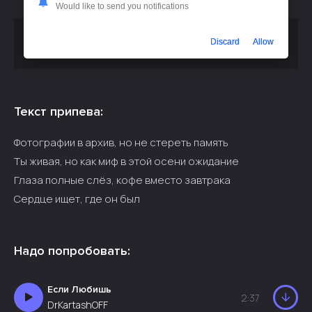
Would like to send you notifications
Скачать песню
или
Sansara - Дура, Потому Что Любишь
Discard
Allow
слушать бесплатно
Текст припева:
Фотографии в архив, но не стереть память
Ты живая, но как миф в этой осени ожидание
Глаза полные слёз, кофе вместо завтрака
Сердце ищет, где он был
Надо попробовать:
Если Любишь
2:37
DrKartashOFF