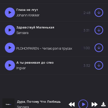
Глаза не лгут
2:48
Johann Krekker
Здравствуй Маленькая
3:31
Sansara
1:00
PLOHOYPAREN – Читаю рэп в трусах
А ты ревнивая до слез
3:32
Ingvar
Дура, Потому Что Любишь
Sansara