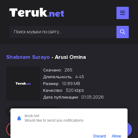
Shabnam Surayo
- Arusi Omina
265
Скачано:
4:45
Длительность:
10.89 MB
Размер:
320 kbps
Качество:
01.05.2026
Дата публикации:
Новинки русской музыки
teruk.net
Would like to send you notifications
Слушать
Скачать
Discard
Allow