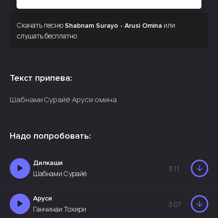
Скачать песню
или
Shabnam Surayo - Arusi Omina
слушать бесплатно
Текст припева:
Шабнами Сурайё Аруси омина
Надо попробовать:
Дилкаши
3:11
Шабнами Сурайё
Аруси
3:07
Ганчинаи Тохири