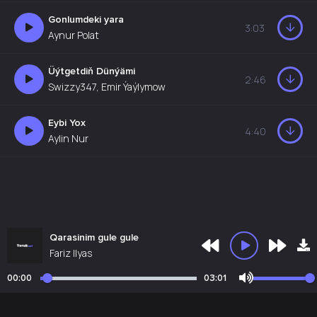
Gonlumdeki yara
3:03
Aynur Polat
Üýtgetdiň Dünýämi
2:46
Swizzy347, Emir Ýaýlymow
Eybi Yox
4:40
Aylin Nur
Qarasinim gule gule
Fariz Ilyas
00:00
03:01