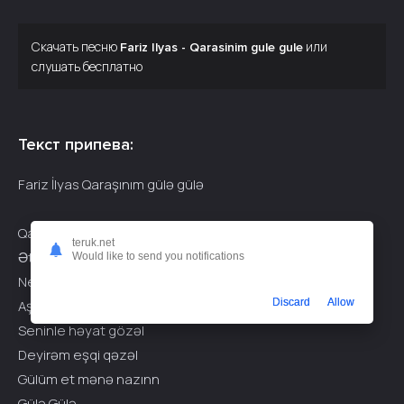
Скачать песню
или
Fariz Ilyas - Qarasinim gule gule
слушать бесплатно
Текст припева:
Fariz İlyas Qaraşınım gülə gülə
Qaraşınım hara bele
teruk.net
Ətrin yayılıb şəhərə
Would like to send you notifications
Necə bülbül gülə
Discard
Allow
Aşiqəm mən də sənə
Seninle həyat gözəl
Deyirəm eşqi qəzəl
Gülüm et mənə nazınn
Gülə Gülə