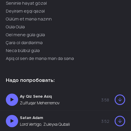
Seninle həyat gözəl
Deyirəm eşqi qəzəl
Gülüm et mənə nazınn
Gülə Gülə
Gel mene gülə gülə
Çarə ol dərdlərimə
Necə bülbül gülə
Aşiq ol sen de mənə mən də sənə
Надо попробовать:
Ay Qiz Sene Asiq
3:58
Zulfuqar Meherremov
Satan Adam
3:52
Lord Vertigo, Zuleyxa Qubali