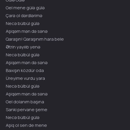
Gel mene gülə gülə
Çarə ol dərdlərimə
Necə bülbül gülə
Aşiqəm mən də sənə
Qaraşın! Qaraşınım hara bele
Ətrin yayılıb yenə
Necə bülbül gülə
Aşiqəm mən də sənə
Baxışın közdür oda
Üreyime vurdu yara
Necə bülbül gülə
Aşiqəm mən də sənə
Gel dolanım başına
Sanki pervane şeme
Necə bülbül gülə
Aşiq ol sen de mene