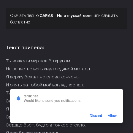
Скачать песню
или слушать
CARAS - Не отпускай меня
бесплатно
Текст припева:
Ты вошёл и мир пошёл кругом.
На запястье вспыхнул ледяной металл.
Я держу бокал, но слова кончены.
И опять за тобой мой взгляд пропал.
Твой шаг будто ток по груди.
teruk.net
Сквозь тело, сквозь низ, сквозь тишину
Would like to send you notifications
Я ловлю твой след
Среди толпы и назад уже не поверну.
Discard
Allow
Сердце бьёт, будто в тонкое стекло.
Я всё ближе горю и тону.