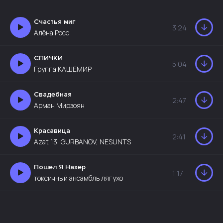
Счастья миг
3:24
Алёна Росс
СПИЧКИ
5:04
Группа КАШЕМИР
Свадебная
2:47
Арман Мирзоян
Красавица
2:41
Azat 13, GURBANOV, NESUNTS
Пошел Я Нахер
1:17
токсичный ансамбль лягухо