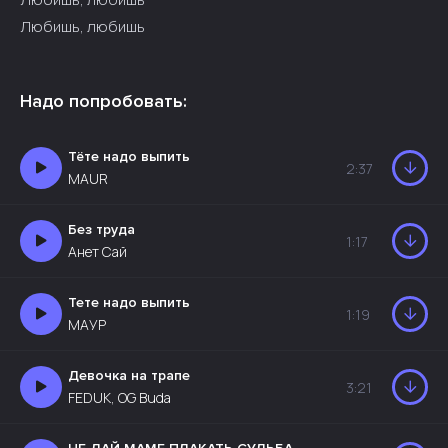
Любишь, любишь
Надо попробовать:
Тёте надо выпить
2:37
MAUR
Без труда
1:17
Анет Сай
Тете надо выпить
1:19
МАУР
Девочка на трапе
3:21
FEDUK, OG Buda