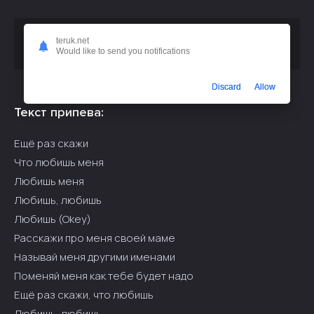
Скачать песню
или
Милана Некрасова - Любишь меня
teruk.net
слушать бесплатно
Would like to send you notifications
Discard
Allow
Текст припева:
Ещё раз скажи
Что любишь меня
Любишь меня
Любишь, любишь
Любишь (Okey)
Расскажи про меня своей маме
Называй меня другими именами
Поменяй меня как тебе будет надо
Ещё раз скажи, что любишь
Любишь, любишь