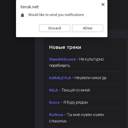
teruk.net
Would like to send you notifications
Discard
Allow
Новые треки
- Не культурно
SlawikXSound
перебивать
- Неужели никогда
KARALEYLA
- Танцуй со мной
NILA
- Я буду рядом
Enzro
- Ты мне нужен нужен
Rufinna
слышишь