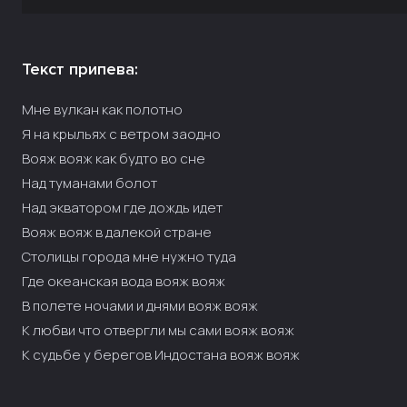
Текст припева:
Мне вулкан как полотно
Я на крыльях с ветром заодно
Вояж вояж как будто во сне
Над туманами болот
Над экватором где дождь идет
Вояж вояж в далекой стране
Столицы города мне нужно туда
Где океанская вода вояж вояж
В полете ночами и днями вояж вояж
К любви что отвергли мы сами вояж вояж
К судьбе у берегов Индостана вояж вояж