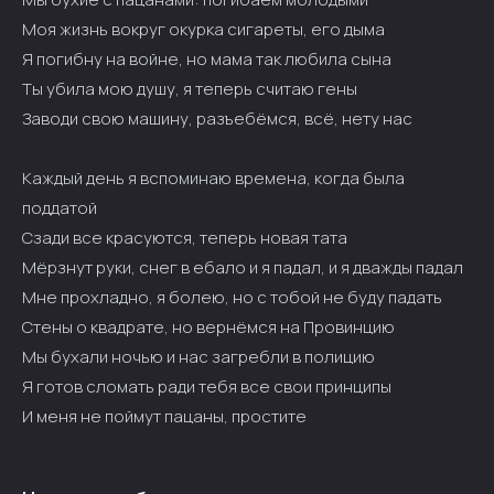
Моя жизнь вокруг окурка сигареты, его дыма
Я погибну на войне, но мама так любила сына
Ты убила мою душу, я теперь считаю гены
Заводи свою машину, разъебёмся, всё, нету нас
Каждый день я вспоминаю времена, когда была
поддатой
Сзади все красуются, теперь новая тата
Мёрзнут руки, снег в ебало и я падал, и я дважды падал
Мне прохладно, я болею, но с тобой не буду падать
Стены о квадрате, но вернёмся на Провинцию
Мы бухали ночью и нас загребли в полицию
Я готов сломать ради тебя все свои принципы
И меня не поймут пацаны, простите