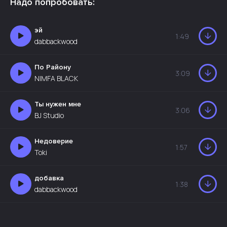
Надо попробовать:
эй
1:49
dabbackwood
По Району
3:09
NIMFA BLACK
Ты нужен мне
3:06
BJ Studio
Недоверие
1:57
Toki
добавка
1:38
dabbackwood