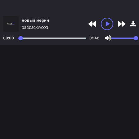
новый мерин
dabbackwood
00:00
01:46
Почта администрации:
admin@teruk.net