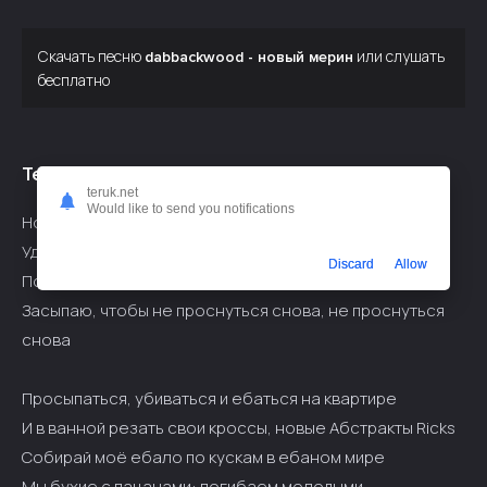
Скачать песню
или слушать
dabbackwood - новый мерин
бесплатно
Текст припева:
teruk.net
Would like to send you notifications
Но-новый Мерин довезёт тебя до дома, ты готова
Удалить все фотки с нашего альбома, нужен повод
Discard
Allow
Показать всё тело нашему району и я снова
Засыпаю, чтобы не проснуться снова, не проснуться
снова
Просыпаться, убиваться и ебаться на квартире
И в ванной резать свои кроссы, новые Абстракты Ricks
Собирай моё ебало по кускам в ебаном мире
Мы бухие с пацанами: погибаем молодыми